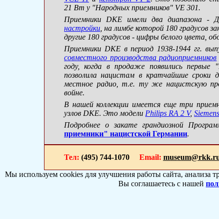
21 Вт у "Народных приемников" VE 301.
Приемники DKE имели два диапазона - 
настройки
, на лимбе которой 180 градусов з
другие 180 градусов - цифры белого цвета, о
Приемники DKE в период 1938-1944 гг. вы
совместного производства радиоприемников
году, когда в продаже появились первые
позволила нацистам в кратчайшие сроки 
местное радио, т.е. ту же нацистскую про
войне.
В нашей коллекции имеется еще три приемн
узлов DKE. Это модели
Philips RA 2 V
,
Siemen
Подробнее о закате грандиозной Прогр
приемники" нацистской Германии
.
Тел:
(495) 744-1070
Email:
museum@rkk.r
Мы используем cookies для улучшения работы сайта, анализа т
Вы соглашаетесь с нашей
пол