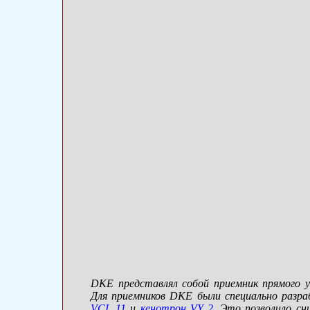
DKE представлял собой приемник прямого у
Для приемников DKE были специально разр
VCL 11
и
кенотрон VY 2
. Это позволило с