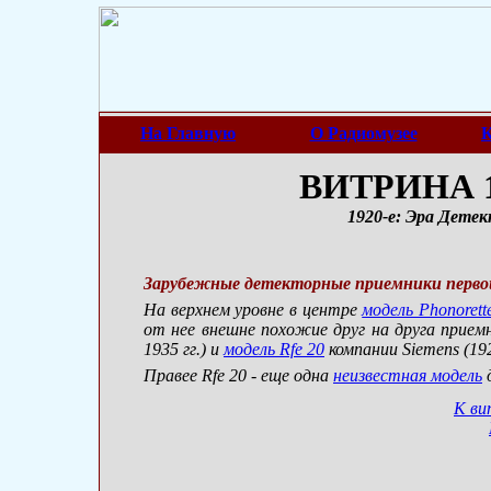
На Главную
О Радиомузее
К
ВИТРИНА 1
1920-е: Эра Детек
Зарубежные детекторные приемники перво
На верхнем уровне в центре
модель Phonorett
от нее внешне похожие друг на друга прие
1935 гг.) и
модель Rfe 20
компании Siemens (192
Правее Rfe 20 - еще одна
неизвестная модель
д
К ви