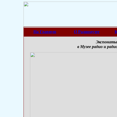
На Главную
О Радиомузее
К
Экспонаты 
в Музее радио и рад