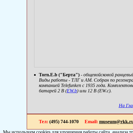
Torn.E.b ("Берта")
- общевойсковой ранцевый
Виды работы - ТЛГ и АМ. Собран по регенера
компанией Telefunken с 1935 года. Комплект
батарей 2 В (
EW.b
) или 12 В (EW.c).
На Гла
Тел:
(495) 744-1070
Email:
museum@rkk.r
Мы используем cookies для улучшения работы сайта, анализа т