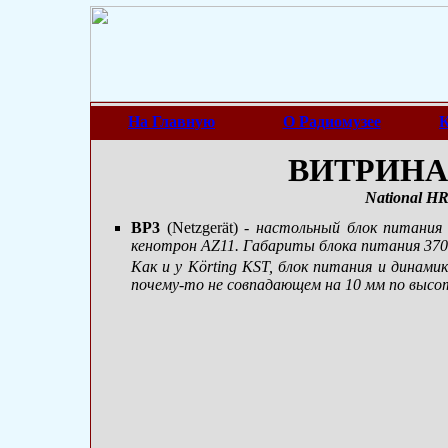
На Главную
О Радиомузее
К
ВИТРИНА 
National H
BP3
(Netzgerät)
- настольный блок питания 
кенотрон AZ11. Габариты блока питания 370 х 
Как и у Körting KST, блок питания и динами
почему-то не совпадающем на 10 мм по высоте