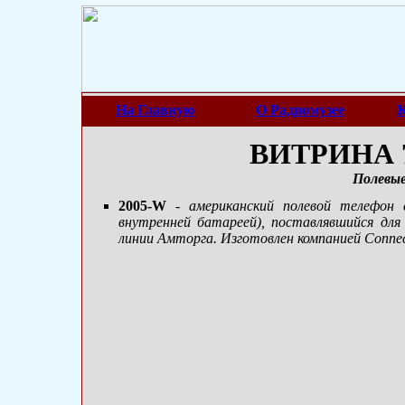
На Главную
О Радиомузее
К
ВИТРИНА 7
Полевы
2005-W
- американский полевой телефон
внутренней батареей), поставлявшийся дл
линии Амторга. Изготовлен компанией Connectic