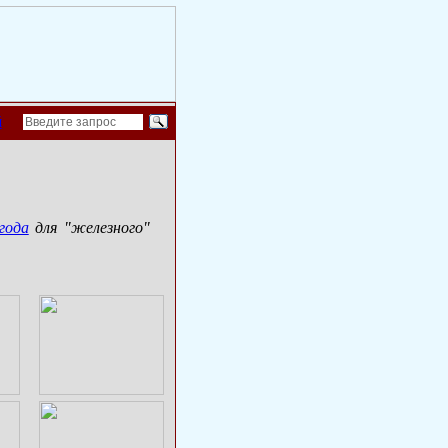
й
года
для "железного"