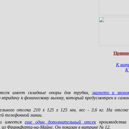
Принци
К вит
К
отсек имеет складные опоры для трубки,
магнето и звоно
 впридачу к фоническому вызову, который предусмотрен в самом
ельного отсека 210 х 125 х 125 мм, вес - 3,6 кг. На отсек
ей телефонной линии.
ии имеется
еще один дополнительный отсек
производства 
. из Франкфурта-на-Майне. Он показан в витрине № 12.