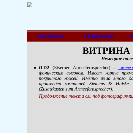
На Главную
О Радиомузее
К
ВИТРИНА 7
Немецкие поле
iTD2
(Eiserner Armeefernsprecher)
-
"желез
фоническим вызовом. Имеет корпус прямо
покрытого кожей. Именно из-за этого да
произведен компанией Siemens & Halske
(Zusatzkasten zum Armeefernsprecher).
Продолжение текста см. под фотографиями.