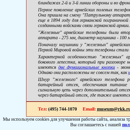
блиндажах 2-й и 3-й линии обороны и во фр
Первое поколение армейских полевых телефон
Она пришла на смену "Патрульному аппарат
еще в 1894 году для германской погранично
созданными войсками связи германской армии
"Железные" армейские телефоны были втор
аппарата - 275 мм, диаметр наушника - 100 мм
Поначалу наушники у "железных" армейски
Первой Мировой войны эти телефоны стали
Характерной особенностью "железных" а
бокового лепестка, который при разговоре 
имеются
две функциональные кнопки
- звонк
Однако они расположены не совсем так, как
Шнур "железного" армейского телефона ра
батарейный отсек, обеспечивая питание 
сигнальную цепь через дополнительный отсек 
через батарейный отсек, где также имеются
Тел:
(495) 744-1070
Email:
museum@rkk.r
Мы используем cookies для улучшения работы сайта, анализа т
Вы соглашаетесь с нашей
пол