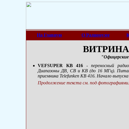
На Главную
О Радиомузее
К
ВИТРИНА 
"Офицерские
VEFSUPER KB 416
- переносный ради
Диапазоны ДВ, СВ и КВ (до 16 МГц). Питан
приемника Telefunken KB 416. Начало выпуска 
Продолжение текста см. под фотографиями.