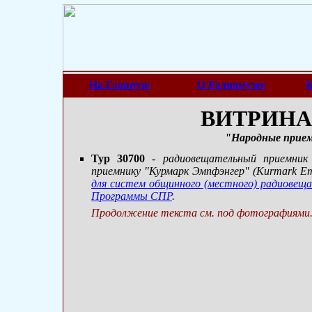
На Главную
О Радиомузее
К
ВИТРИНА 
"Народные прие
Typ 30700
- радиовещательный приемник 
приемнику "Курмарк Эмпфэнгер" (Kurmark Em
для систем общинного (местного) радиовеща
Программы СПР
.
Продолжение текста см. под фотографиями.