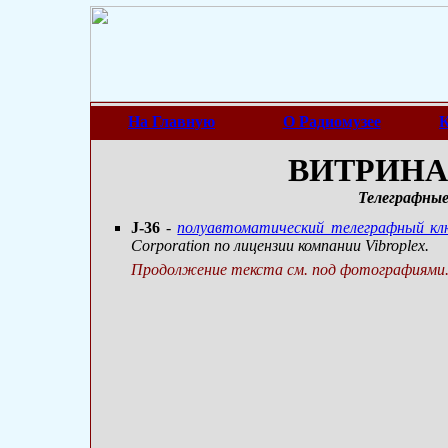
На Главную
О Радиомузее
К
ВИТРИНА 
Телеграфны
J-36
-
полуавтоматический телеграфный кл
Corporation по лицензии компании Vibroplex.
Продолжение текста см. под фотографиями.