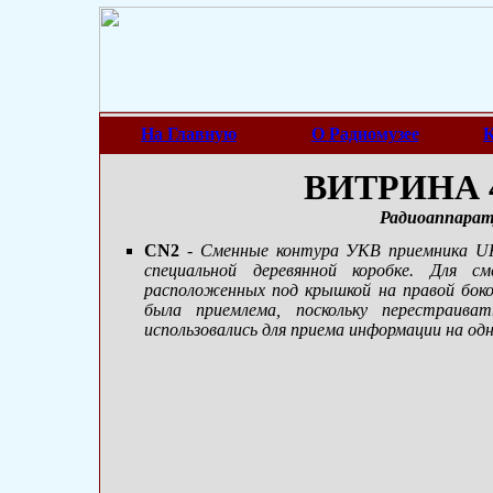
На Главную
О Радиомузее
К
ВИТРИНА 4
Радиоаппарат
CN2
-
Сменные контура УКВ приемника UKE
специальной деревянной коробке. Для 
расположенных под крышкой на правой боко
была приемлема, поскольку перестраив
использовались для приема информации на од