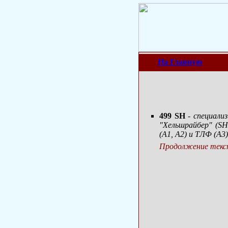
На Главную
499
SH
- специали
"Хельшрайбер" (SH 
(А1, А2) и ТЛФ (А3
Продолжение текст