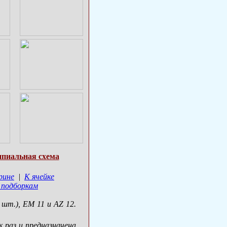
пиальная схема
рине
|
К ячейке
 подборкам
 шт.), EM 11 и AZ 12.
 раз и предназначена