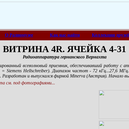
О Радиомузее
Как нас найти
Коллекции друзе
ВИТРИНА 4R. ЯЧЕЙКА 4-31
Радиоаппаратура германского Вермахта
зированный всеволновый приемник, обеспечивавший работу с а
= Siemens Hellschreiber). Диапазон частот - 72 кГц...27,6 М
). Разработан и выпускался фирмой Minerva (Австрия). Начало вып
а см. под фотографиями...