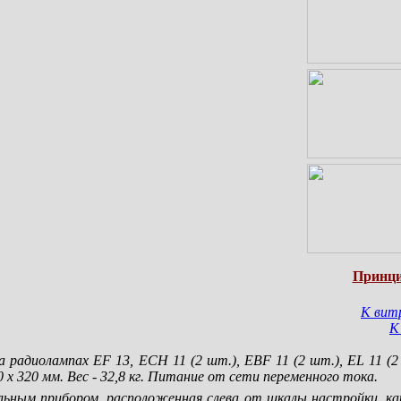
Принци
К вит
К
 радиолампах EF 13, ECH 11 (2 шт.), EBF 11 (2 шт.), EL 11 (2
 х 320 мм. Вес - 32,8 кг. Питание от сети переменного тока.
льным прибором, расположенная слева от шкалы настройки, как