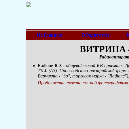
На Главную
О Радиомузее
К
ВИТРИНА 4
Радиоаппарат
Radione
R 3
- общевойсковой КВ приемник. Д
ТЛФ (А3). Производство австрийской фирмы "I
Вермахта - "bo", торговая марка - "Radione")
Продолжение текста см. под фотографиями.