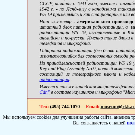
СССР, начиная с 1941 года, вместе с англи
1942 г. - по Ленд-лизу с канадскими танка
WS 19 применялись и как стационарные или 
Наш экземпляр -
американского производс
штатный блок питания радиостанции, а
н
радиостанции WS 19, изготовленные в Ка
английски и по-русски. Именно такие блоки 
телефонов и микрофона.
Габариты радиостанции (без блока питания) 
использовавшийся для согласования выхода р
Из принадлежностей радиостанции WS 19 у
Key and Plug Assembly No.9, полный комплект
состоящий из телеграфного ключа и кабе
радиостанции
.
Имеется также канадская микротелефонная
Cdn"
в составе наушников и микрофона "Micr
Тел:
(495) 744-1070
Email:
museum@rkk.r
Мы используем cookies для улучшения работы сайта, анализа т
Вы соглашаетесь с нашей
пол