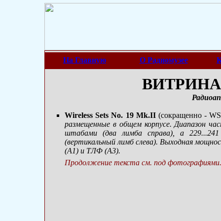
На Главную
О Радиомузее
К
ВИТРИНА 
Радиоап
Wireless Sets No. 19 Mk.II
(сокращенно - WS
размещенные в общем корпусе.
Диапазон час
штабами (два лимба справа), а 229...2
(вертикальный лимб слева). Выходная мощнос
(А1) и ТЛФ (А3).
Продолжение текста см. под фотографиями.