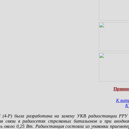
Принци
К вит
К
 (4-Р) была разработана на замену УКВ радиостанции РРУ 
для связи в радиосетях стрелковых батальонов и при анодн
 около 0,25 Вт. Радиостанция состояла из упаковки приемопе