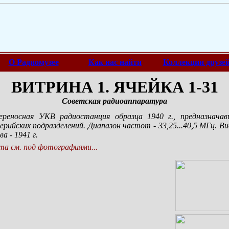
О Радиомузее
Как нас найти
Коллекции друзе
ВИТРИНА 1. ЯЧЕЙКА 1-31
Советская радиоаппаратура
переносная УКВ радиостанция образца 1940 г., предназнача
рийских подразделений. Диапазон частот - 33,25...40,5 МГц. В
а - 1941 г.
а см. под фотографиями...