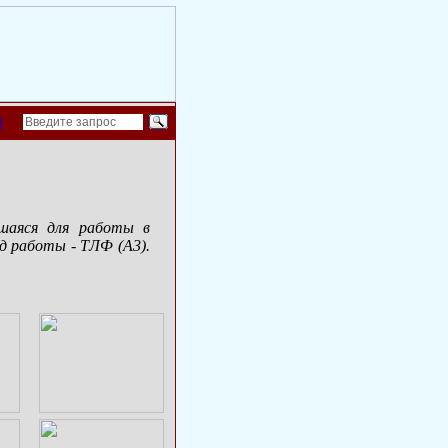
й
вшаяся для работы в
ид работы - ТЛФ (А3).