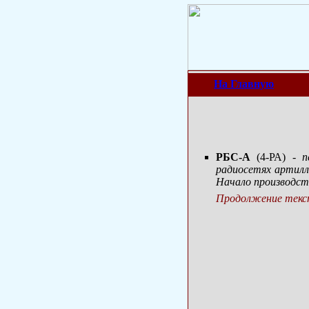
На Главную
РБС-А
(4-РА)
- 
радиосетях артилле
Начало производств
Продолжение текст