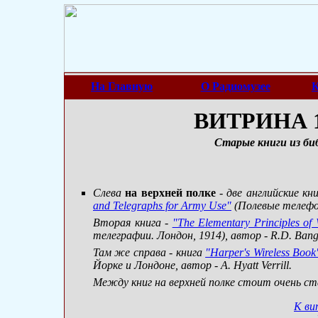
На Главную
О Радиомузее
К
ВИТРИНА 1
Старые книги из би
Слева
на верхней полке
- две английские кн
and Telegraphs for Army Use"
(Полевые телефо
Вторая книга -
"The Elementary Principles of 
телеграфии. Лондон, 1914), автор - R.D. Ban
Там же справа - книга
"Harper's Wireless Book
Йорке и Лондоне, автор - A. Hyatt Verrill.
Между книг на верхней полке стоит очень с
К ви