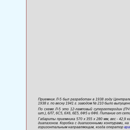
Приемник Л-5 был разработан в 1938 году Централ
1938 г. по весну 1941 г. заводом № 210 было выпуще
По схеме Л-5 это 12-ламповый супергетеродин (ПЧ 
шт.), 6Л7, 6С5, 6Х6, 6Е5, 6Ф5 и 6Ф6. Питание от сети
Габариты приемника 570 х 355 х 280 мм, вес - 42,9
диапазонов. Коробка с диапазонными контурами, на
горизонтальным направляющим, когда оператор
вр