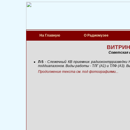
На Главную
О Радиомузее
ВИТРИНА
Советская 
Л-5
- Слежечный КВ приемник радиоконтрразведки 
поддиапазонов. Виды работы - ТЛГ (А1) и ТЛФ (А3). В
Продолжение текста см. под фотографиями...