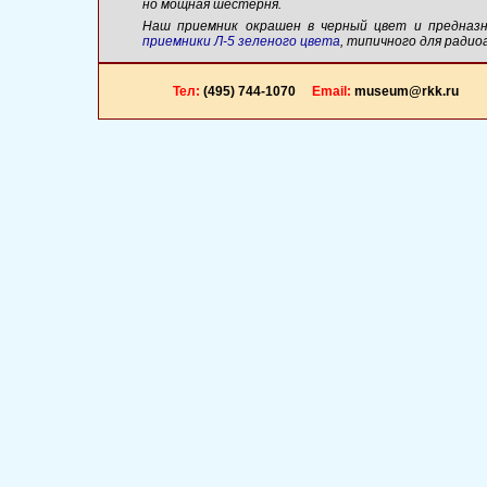
но мощная шестерня.
Наш приемник окрашен в черный цвет и предназн
приемники
Л-5
зеленого цвета
, типичного для ради
Тел:
(495) 744-1070
Email:
museum@rkk.ru