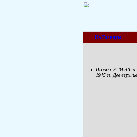
На Главную
Позади РСИ-4А 
1945 гг. Две верхн