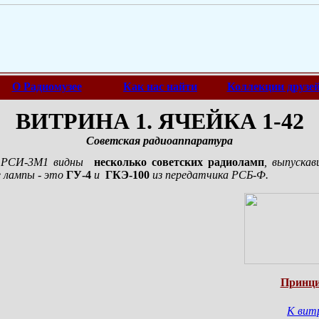
О Радиомузее
Как нас найти
Коллекции друзе
ВИТРИНА 1. ЯЧЕЙКА 1-42
Советская радиоаппаратура
и РСИ-3М1 видны
несколько советских радиоламп
, выпускав
ие лампы - это
ГУ-4
и
ГКЭ-100
из передатчика
РСБ-Ф
.
Принци
К вит