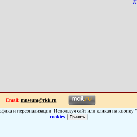
К
070
Email:
museum@rkk.ru
рафика и персонализации. Используя сайт или кликая на кнопку
cookies
.
Принять