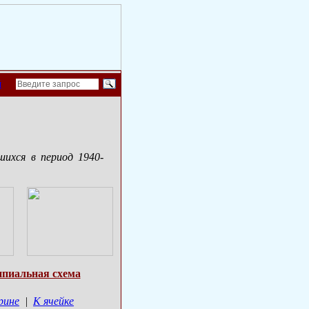
й
шихся в период 1940-
пиальная схема
рине
|
К ячейке