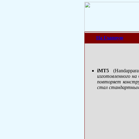
На Главную
iMT5
(Handappara
изготовленного на 
повторяет констру
стал стандартным 