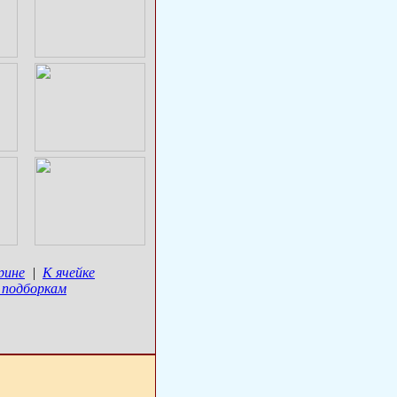
рине
|
К ячейке
 подборкам