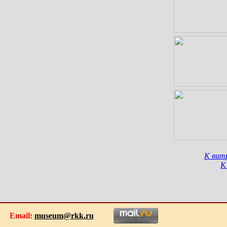
К вит
К
070
Email:
museum@rkk.ru