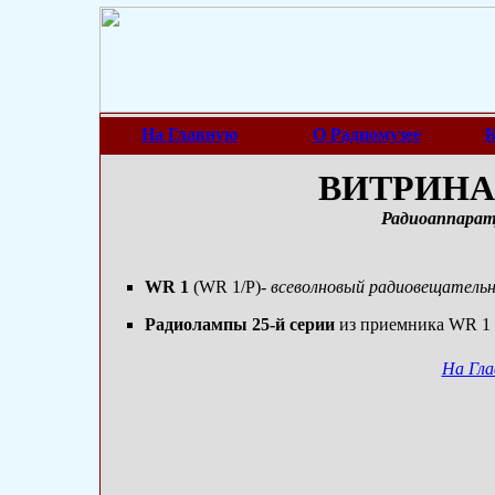
На Главную
О Радиомузее
К
ВИТРИНА 
Радиоаппарат
WR 1
(WR 1/P)
- всеволновый радиовещатель
Радиолампы 25-й серии
из приемника WR 1 
На Гла