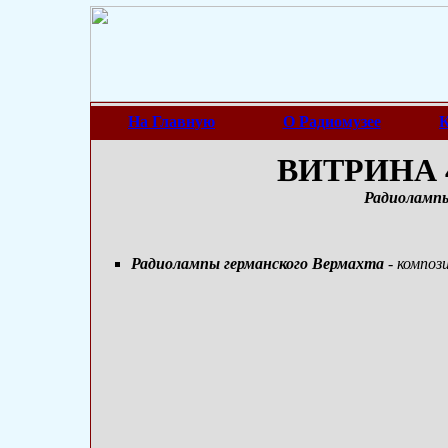
На Главную
О Радиомузее
К
ВИТРИНА 4
Радиолампы
Радиолампы германского Вермахта
- композ