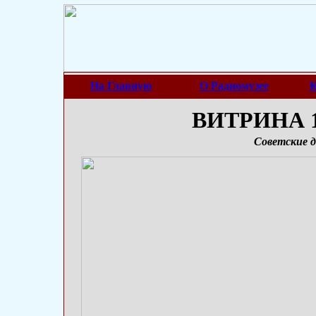
На Главную
О Радиомузее
К
ВИТРИНА 1
Советские 