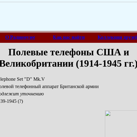
О Радиомузее
Как нас найти
Коллекции друзе
Полевые телефоны США и
Великобритании (1914-1945 гг.
lephone Set "D" Mk.V
олевой телефонный аппарат Британской армии
одлежит уточнению
39-1945 (?)