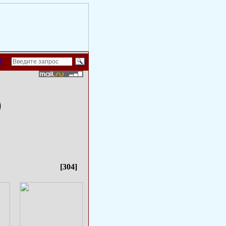
й
)
[304]