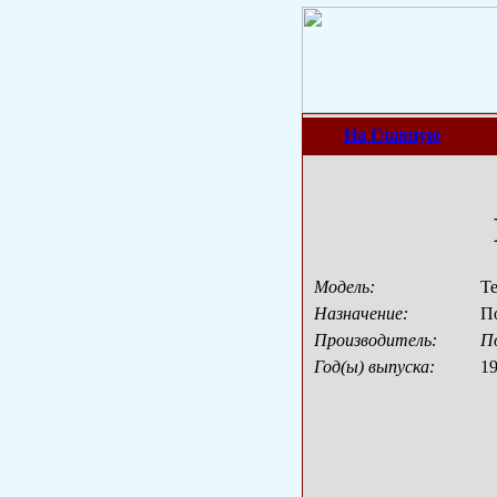
На Главную
Модель:
Te
Назначение:
П
Производитель:
П
Год(ы) выпуска:
19