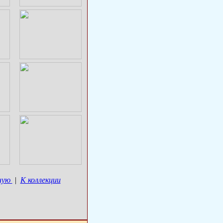
ную
|
К коллекции