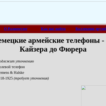
О Радиомузее
Как нас найти
Коллекции друзе
мецкие армейские телефоны -
Кайзера до Фюрера
одлежит уточнению
олевой телефон
emens & Halske
918-1925
(требует уточнения)