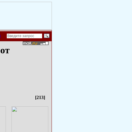
й
 от
[213]