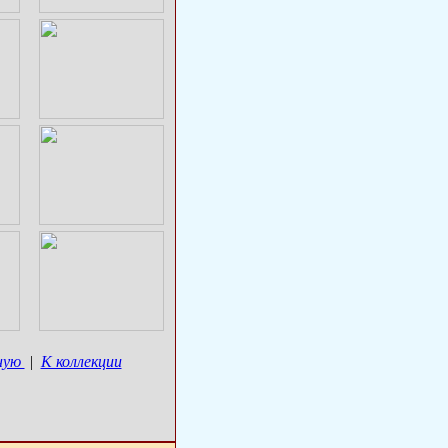
ную
|
К коллекции