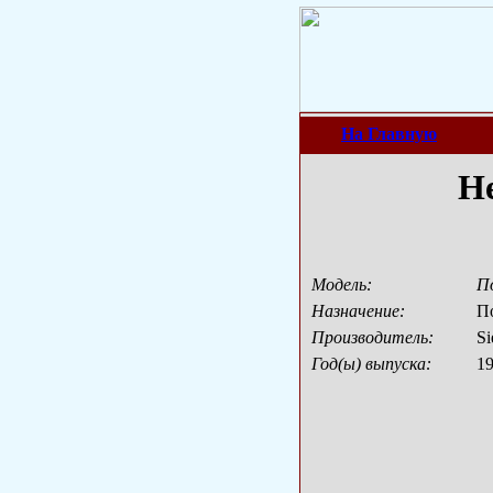
На Главную
Не
Модель:
П
Назначение:
П
Производитель:
Si
Год(ы) выпуска:
1