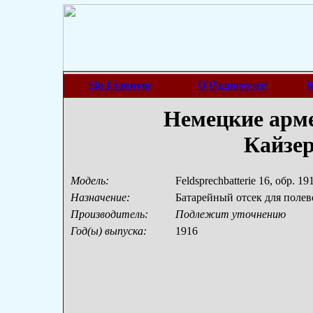
На Главную
О Радиомузее
К
Немецкие арме
Кайзе
Модель:
Feldsprechbatterie 16, обр. 191
Назначение:
Батарейный отсек для полев
Производитель:
Подлежит уточнению
Год(ы) выпуска:
1916