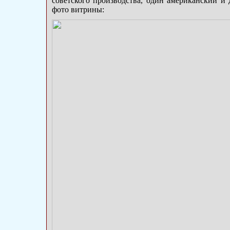
советского производства, один американский и
фото витрины: