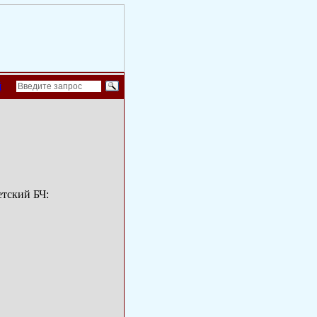
й
тский БЧ: