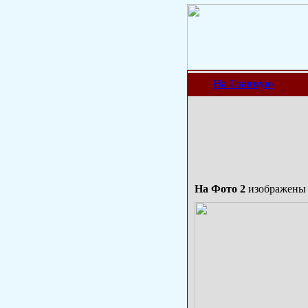
На Главную
На Фото 2
изображены 