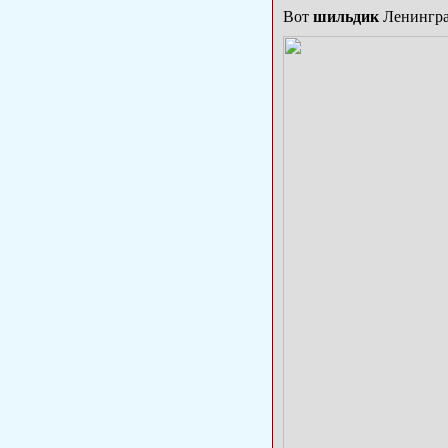
Вот
шильдик
Ленинград