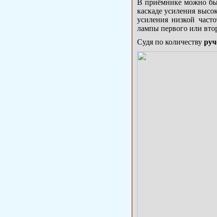
В приёмнике можно был
каскаде усиления высок
усиления низкой част
лампы первого или втор
Судя по количеству
руч