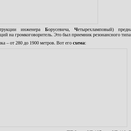
трукции инженера
Б
орусевича,
Ч
етырехламповый) предн
ций на громкоговоритель. Это был приемник резонансного типа
а – от 280 до 1900 метров. Вот его
схема
: