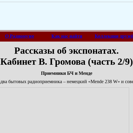
О Радиомузее
Как нас найти
Коллекции друзе
Рассказы об экспонатах.
Кабинет В. Громова (часть 2/9)
Приемники БЧ и Менде
два бытовых радиоприемника – немецкий «Mende 238 W» и сове