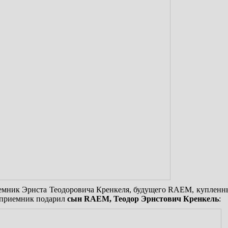
емник Эрнста Теодоровича Кренкеля, будущего RAEM, купленны
 приемник подарил
сын RAEM, Теодор Эрнстович Кренкель
: