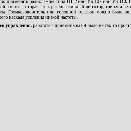
о применять радиолампы типа ПТ-2 или УБ-107 или УБ-110. П
ой частоты, вторая – как регенеративный детектор, третья и четв
оты. Громкоговоритель или головной телефон можно было вк
ого каскада усиления низкой частоты.
ек управления
, работать с приемником БЧ было не так-то просто