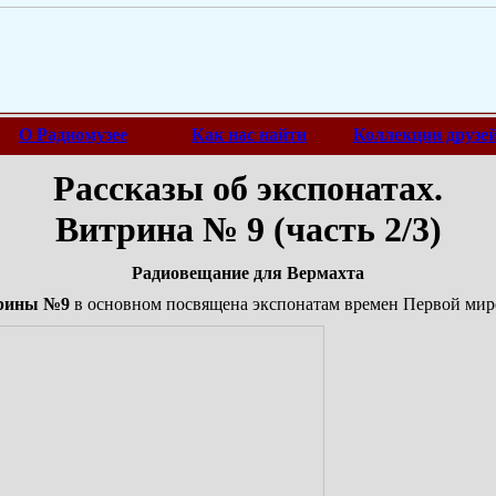
О Радиомузее
Как нас найти
Коллекции друзе
Рассказы об экспонатах.
Витрина № 9 (часть 2/3)
Радиовещание для Вермахта
трины №9
в основном посвящена экспонатам времен Первой мир