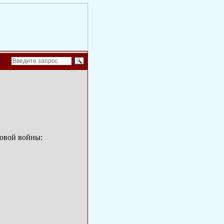
й
овой войны: