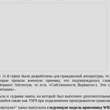
 11-й серии были разработаны для гражданской аппаратуры, то
орые прошли военную приемку, что подтверждалось сло
Вермахт Айгентум, то есть «Собственность Вермахта»). Эти 
репашек».
ыла и седьмая лампа, на которой был выполнен дополнительны
вшийся также как УНЧ при подключении проигрывателя грампла
Бляупункт" начал выпускать
следующую модель приемника WR