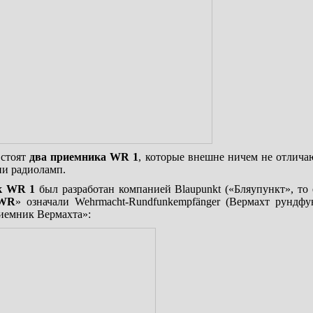
 стоят
два приемника WR 1
, которые внешне ничем не отличаю
ии радиоламп.
к WR 1
был разработан компанией Blaupunkt («Бляупункт», то е
WR
» означали Wehrmacht-Rundfunkempfänger (Вермахт рундфу
иемник Вермахта»: