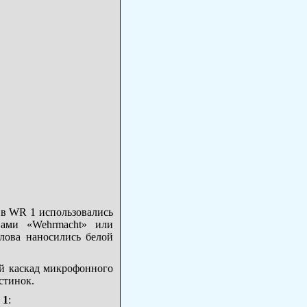
 в WR 1 использовались
вами «Wehrmacht» или
слова наносились белой
й каскад микрофонного
стинок.
 1
: