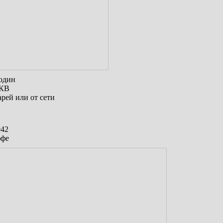
один
 КВ
арей или от сети
942
ффе