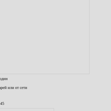
один
арей или от сети
945