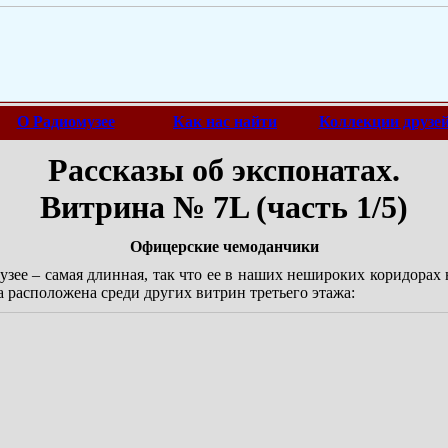
О Радиомузее
Как нас найти
Коллекции друзе
Рассказы об экспонатах.
Витрина № 7L (часть 1/5)
Офицерские чемоданчики
зее – самая длинная, так что ее в наших нешироких коридорах 
а расположена среди других витрин третьего этажа: