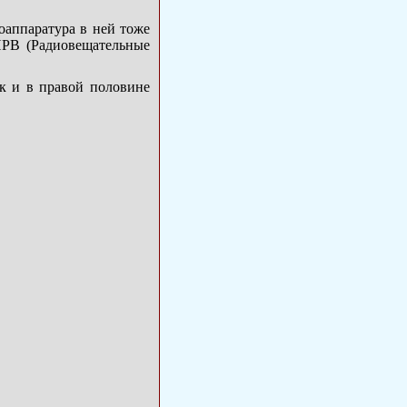
оаппаратура в ней тоже
ПРВ (Радиовещательные
к и в правой половине