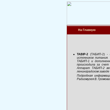
На Главную
TABIP-2
(ТАБИП-2)
- 
источников питания.
ТАБИП-1
и дополненн
происходила за счет
Аппарат
ТАБИП-2
вес
ленинградском заводе
Подробная информац
Радиомузея В. Громов