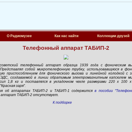
О Радиомузее
Как нас найти
Коллекции друзей
Телефонный аппарат ТАБИП-2
советский телефонный аппарат образца 1939 года с фоническим вы
 Представлял собой микротелефонную трубку, использовавшуюся в фо
ую приспособлением для фонического вызова и линейной колодкой с з
 ЭДС, создаваемой в линии обратимым электромагнитным капсюлем м
ил 1,8 кг и поставлялся в укладочном чехле размерами
220 х 100 х
"Красная заря".
ия об аппаратах
ТАБИП-2
и
ТАБИП-1
содержится
в пособии "Телефон
а аппарат ТАБИП-2 отсутствует.
К подборке