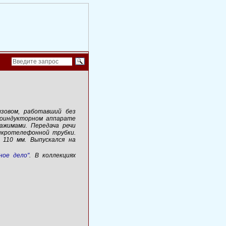
зовом, работавший без
ноиндукторном аппарате
ажимами. Передача речи
икротелефонной трубки.
 110 мм.
Выпускался на
ное дело"
. В коллекциях