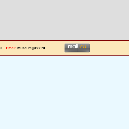
070
Email:
museum@rkk.ru