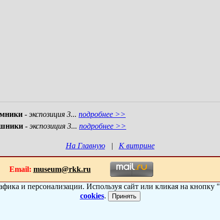
емники
- экспозиция 3...
подробнее >>
ушники
- экспозиция 3...
подробнее >>
На Главную
|
К витрине
070
Email:
museum@rkk.ru
рафика и персонализации. Используя сайт или кликая на кнопку
cookies
.
Принять