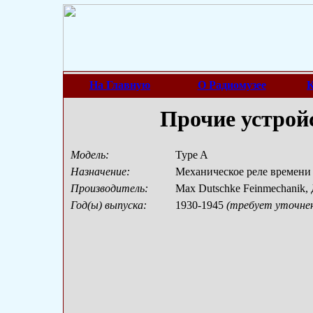
На Главную
О Радиомузее
К
Прочие устрой
Модель:
Type A
Назначение:
Механическое реле времени (
Производитель:
Max Dutschke Feinmechanik,
Год(ы) выпуска:
1930-1945
(требует уточне