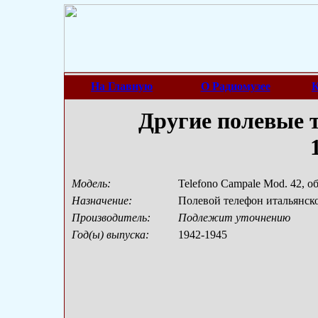
На Главную
О Радиомузее
К
Другие полевые 
Модель:
Telefono Campale Mod. 42, об
Назначение:
Полевой телефон итальянск
Производитель:
Подлежит уточнению
Год(ы) выпуска:
1942-1945