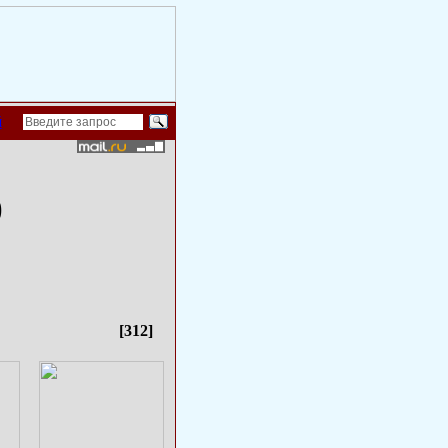
й
)
[312]