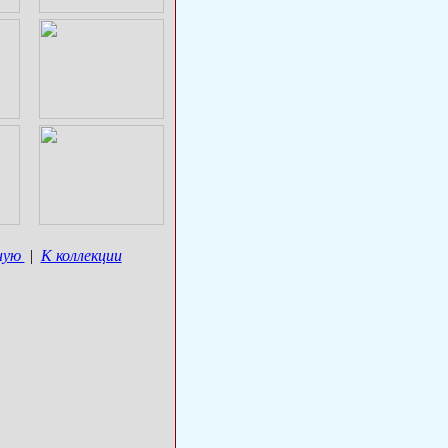
ную
|
К коллекции