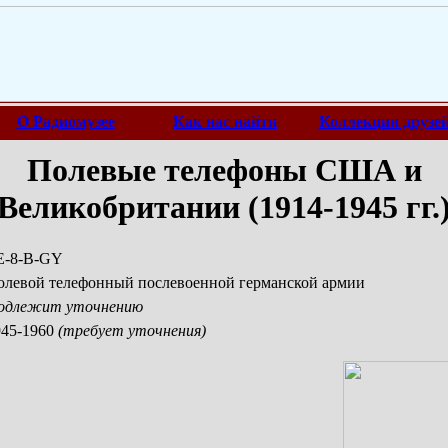
О Радиомузее
Как нас найти
Коллекции друзе
Полевые телефоны США и
Великобритании (1914-1945 гг.
E-8-B-GY
олевой телефонный послевоенной германской армии
одлежит уточнению
945-1960
(требует уточнения)