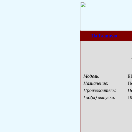
На Главную
Модель:
E
Назначение:
П
Производитель:
П
Год(ы) выпуска:
1