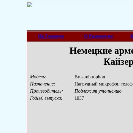
На Главную
О Радиомузее
К
Немецкие арме
Кайзе
Модель:
Brustmikrophon
Назначение:
Нагрудный микрофон телеф
Производитель:
Подлежит уточнению
Год(ы) выпуска:
1937