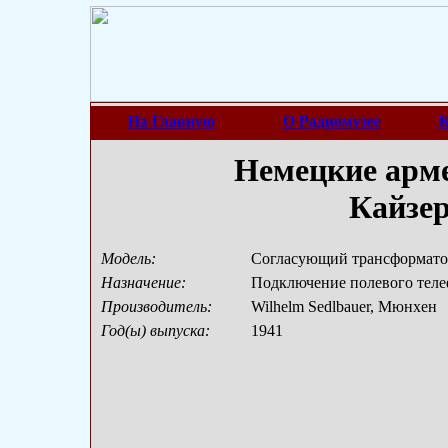
На Главную
О Радиомузее
К
Немецкие арме
Кайзе
Модель:
Согласующий трансформато
Назначение:
Подключение полевого теле
Производитель:
Wilhelm Sedlbauer, Мюнхен
Год(ы) выпуска:
1941