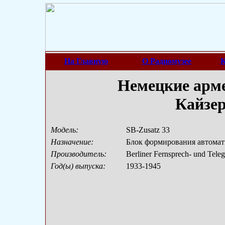
На Главную
О Радиомузее
К
Немецкие арме
Кайзе
Модель:
SB-Zusatz 33
Назначение:
Блок формирования автомати
Производитель:
Berliner Fernsprech- und Tel
Год(ы) выпуска:
1933-1945