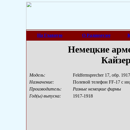
На Главную
О Радиомузее
К
Немецкие арме
Кайзе
Модель:
Feldfernsprecher 17, обр. 1917
Назначение:
Полевой телефон FF-17 с и
Производитель:
Разные немецкие фирмы
Год(ы) выпуска:
1917-1918