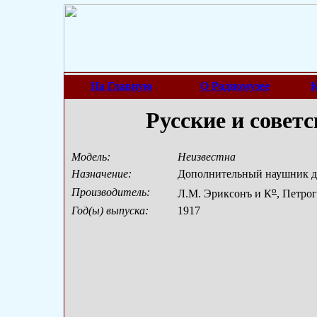
На Главную
О Радиомузее
К
Русские и совет
Модель:
Неизвестна
Назначение:
Дополнительный наушник дл
о
Производитель:
Л.М. Эриксонъ и К
, Петро
Год(ы) выпуска:
1917